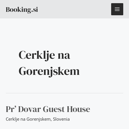
Skip
MAI
Booking.si
to
content
ME
Cerklje na
Gorenjskem
PR’
Pr’ Dovar Guest House
DOVAR
GUEST
HOUSE
Cerklje na Gorenjskem
,
Slovenia