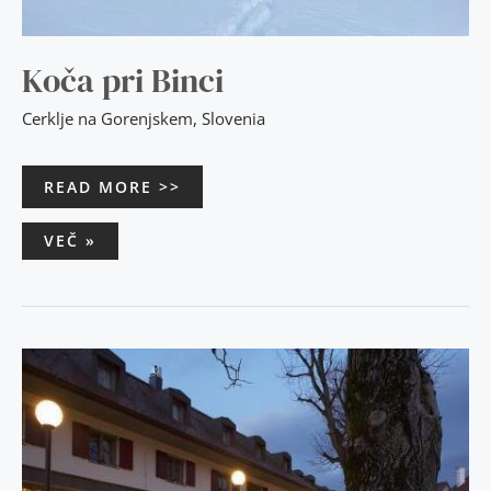
Koča pri Binci
Cerklje na Gorenjskem
,
Slovenia
READ MORE >>
VEČ »
HOTEL
DVOR
JEZERSEK
BRNIK