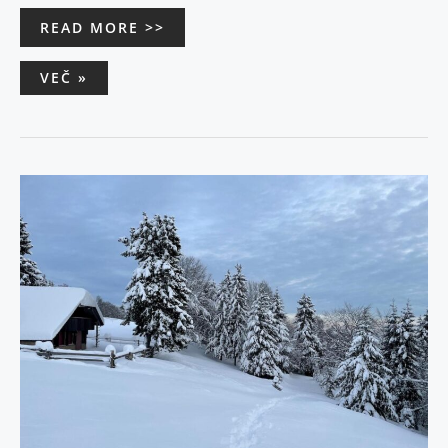
READ MORE >>
VEČ »
KOČA
PRI
BINCI