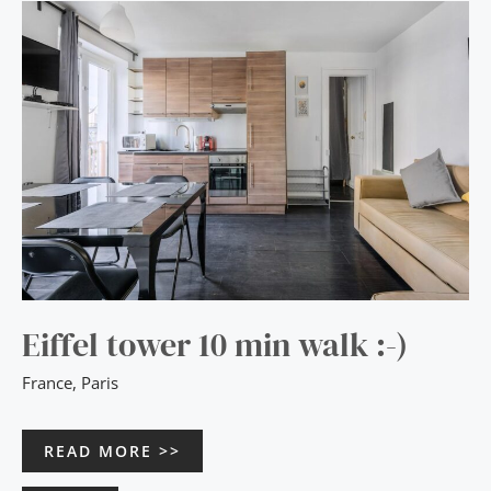
EIFFEL
TOWER
10
MIN
WALK
:-)
Eiffel tower 10 min walk :-)
France
,
Paris
READ MORE >>