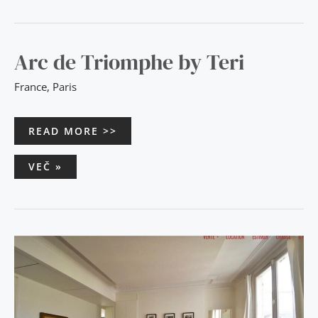
ARC
Arc de Triomphe by Teri
DE
TRIOMPHE
BY
France
,
Paris
TERI
READ MORE >>
VEČ »
APPARTEMENT
DE
60
M2
DANS
LE
MARAIS