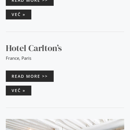
READ MORE >>
VEČ »
HOTEL
Hotel Carlton’s
CARLTON’S
France
,
Paris
READ MORE >>
VEČ »
HOSTEL
BY
ISKO