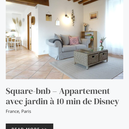
–
APPARTEMENT
AVEC
JARDIN
À
10
MIN
DE
DISNEY
Square-bnb – Appartement
avec jardin à 10 min de Disney
France
,
Paris