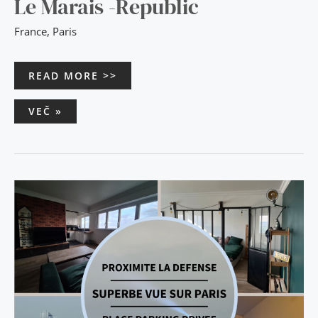
Le Marais -Republic
France
,
Paris
READ MORE >>
VEČ »
LA
CLÉ
DE
JEAN-
MICHEL