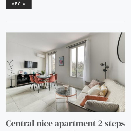
VEČ »
CENTRAL
NICE
APARTMENT
2
STEPS
LE
MARAIS
-
REPUBLIC
Central nice apartment 2 steps